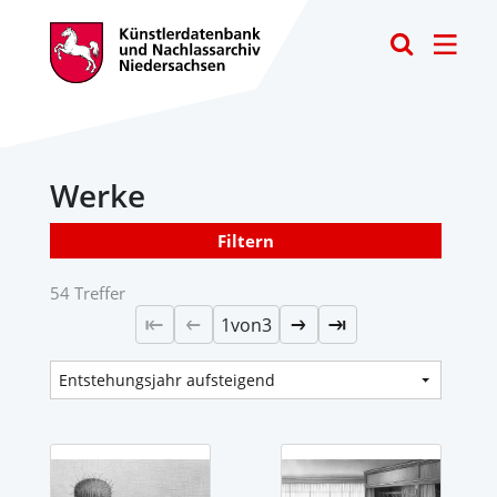
Toggle
Werke
Filtern
54 Treffer
1
von
3