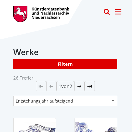
Toggle
Werke
Filtern
26 Treffer
1
von
2