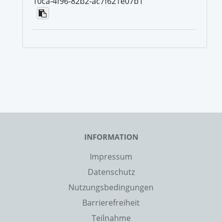
10ca-4f96-82b2-ac7f621e07b1
INFORMATION
Impressum
Datenschutz
Nutzungsbedingungen
Barrierefreiheit
Teilnahme