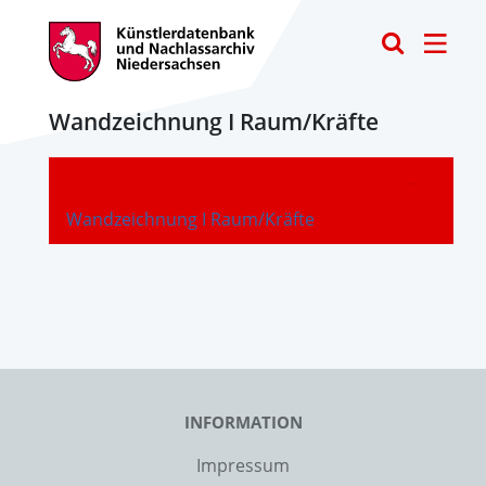
Toggle
Wandzeichnung I Raum/Kräfte
-
Wandzeichnung I Raum/Kräfte
INFORMATION
Impressum