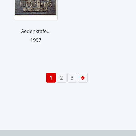
Gedenktafel Rudolf Jahns
1997
1
2
3