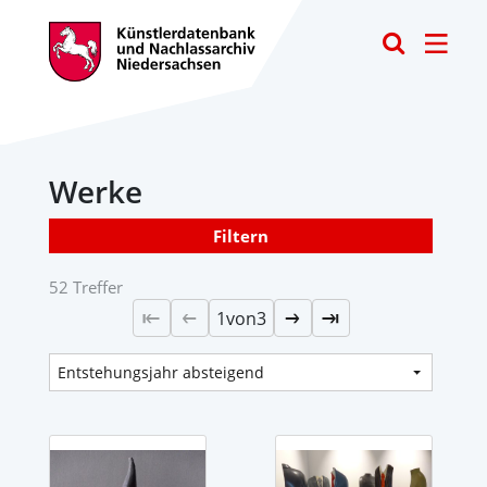
Toggle
Werke
Filtern
52 Treffer
1
von
3