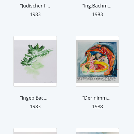
"Jüdischer Friedhof bei Bad Wimpfen",...
"Ing.Bachmann, Feuer u. die Grünen=Br...
1983
1983
"Ingeb.Bachmann, Feuer u. die Grünen=...
"Der nimmermüde Maler ...", 1988
1983
1988