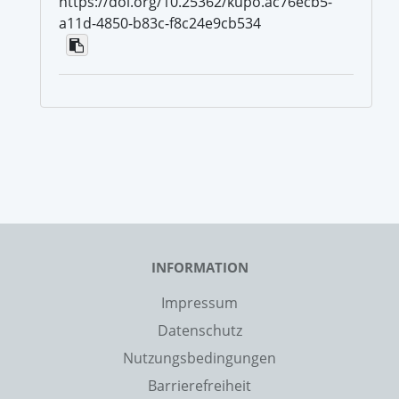
https://doi.org/10.25362/kupo.ac76ecb5-
a11d-4850-b83c-f8c24e9cb534
INFORMATION
Impressum
Datenschutz
Nutzungsbedingungen
Barrierefreiheit