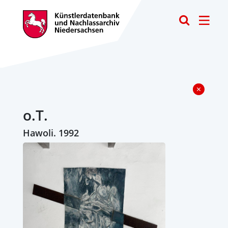
Toggle
o.T.
Hawoli. 1992