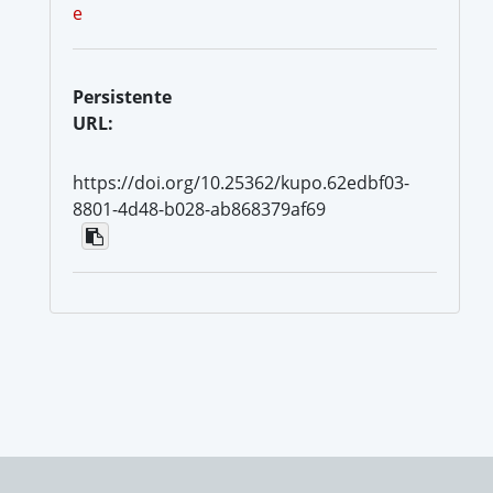
e
Persistente
URL:
https://doi.org/10.25362/kupo.62edbf03-
8801-4d48-b028-ab868379af69