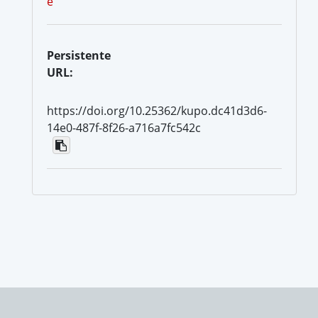
e
Persistente
URL:
https://doi.org/10.25362/kupo.dc41d3d6-
14e0-487f-8f26-a716a7fc542c