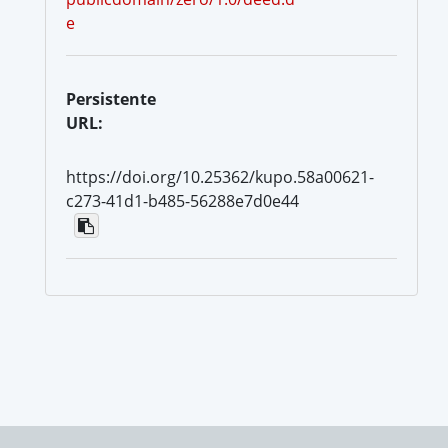
e
Persistente
URL:
https://doi.org/10.25362/kupo.58a00621-
c273-41d1-b485-56288e7d0e44