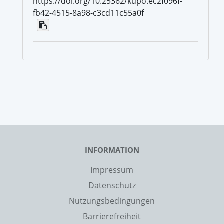
https://doi.org/10.25362/kupo.ec2f096f-
fb42-4515-8a98-c3cd11c55a0f
INFORMATION
Impressum
Datenschutz
Nutzungsbedingungen
Barrierefreiheit