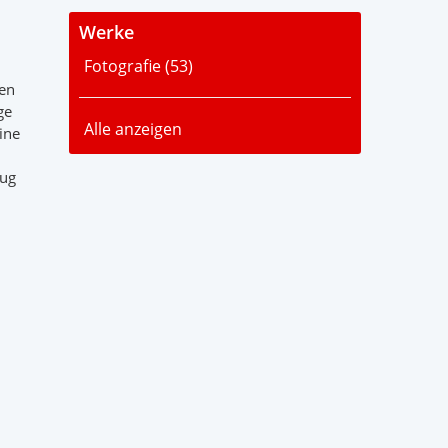
Werke
Fotografie (
53
)
ten
ge
Alle anzeigen
eine
eug