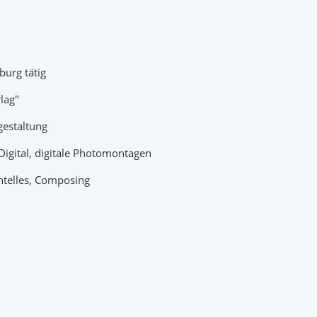
urg tätig
lag"
gestaltung
Digital, digitale Photomontagen
ntelles, Composing