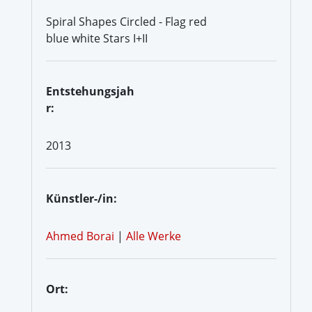
Spiral Shapes Circled - Flag red
blue white Stars I+II
Entstehungsjah
r:
2013
Künstler-/in:
Ahmed Borai
|
Alle Werke
Ort: