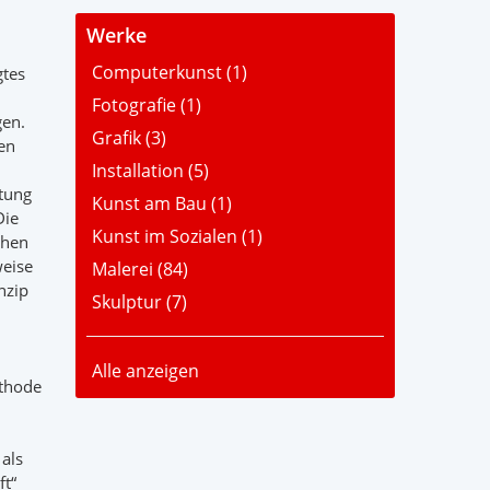
Werke
Computerkunst (
1
)
gtes
Fotografie (
1
)
gen.
Grafik (
3
)
en
Installation (
5
)
ltung
Kunst am Bau (
1
)
Die
Kunst im Sozialen (
1
)
chen
weise
Malerei (
84
)
nzip
Skulptur (
7
)
Alle anzeigen
ethode
als
ft“