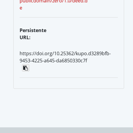
publicdomain/zero/1.0/deed.d
e
Persistente
URL:
https://doi.org/10.25362/kupo.d3289bfb-
9453-4225-a645-da6850330c7f