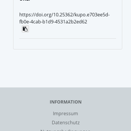
https://doi.org/10.25362/kupo.e703ee5d-
fb0e-4cab-b1d9-4531a2b2ed62
INFORMATION
Impressum
Datenschutz