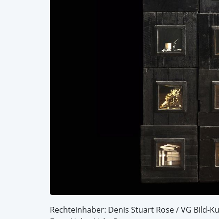
Rechteinhaber: Denis Stuart Rose / VG Bild-K