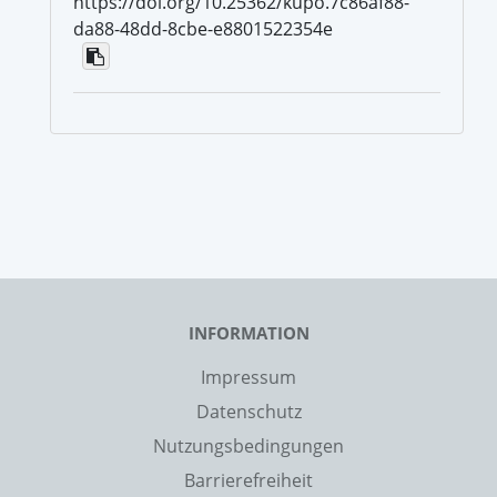
https://doi.org/10.25362/kupo.7c86af88-
da88-48dd-8cbe-e8801522354e
INFORMATION
Impressum
Datenschutz
Nutzungsbedingungen
Barrierefreiheit