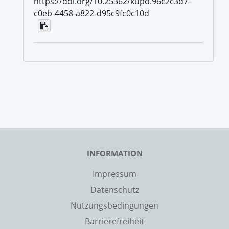
https://doi.org/10.25362/kupo.96c2c3d7-
c0eb-4458-a822-d95c9fc0c10d
INFORMATION
Impressum
Datenschutz
Nutzungsbedingungen
Barrierefreiheit