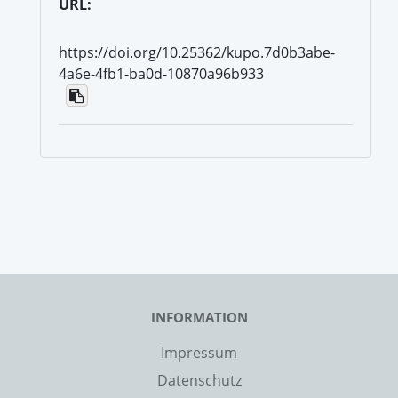
URL:
https://doi.org/10.25362/kupo.7d0b3abe-
4a6e-4fb1-ba0d-10870a96b933
INFORMATION
Impressum
Datenschutz