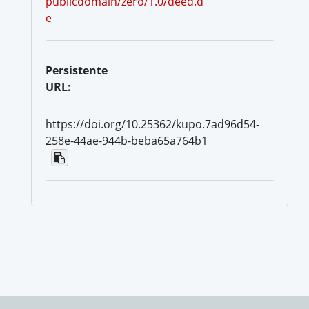
publicdomain/zero/1.0/deed.d
e
Persistente
URL:
https://doi.org/10.25362/kupo.7ad96d54-
258e-44ae-944b-beba65a764b1