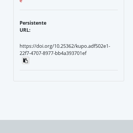
e
Persistente
URL:
https://doi.org/10.25362/kupo.adf502e1-
22f7-4707-8977-bb4a393701ef