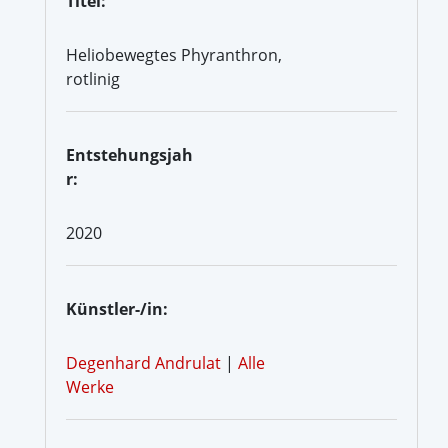
Titel:
Heliobewegtes Phyranthron,
rotlinig
Entstehungsjah
r:
2020
Künstler-/in:
Degenhard Andrulat
|
Alle
Werke