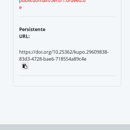
publicdomain/zero/1.0/deed.d
e
Persistente
URL:
https://doi.org/10.25362/kupo.29609838-
83d3-4728-bae6-718554a89c4e