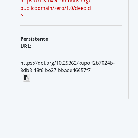
https://creativecommons.org/
publicdomain/zero/1.0/deed.d
e
Persistente
URL:
https://doi.org/10.25362/kupo.f2b7024b-
8db8-48f6-be27-bbaee46657f7