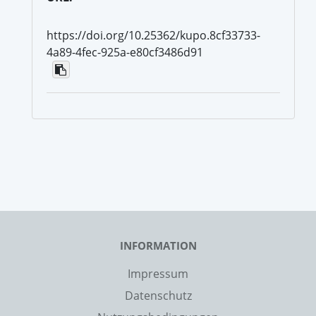
https://doi.org/10.25362/kupo.8cf33733-
4a89-4fec-925a-e80cf3486d91
INFORMATION
Impressum
Datenschutz