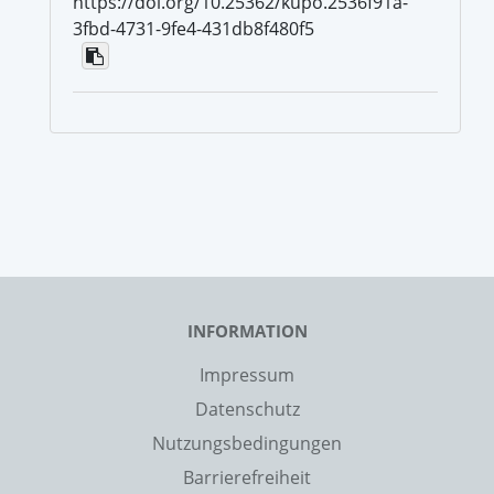
https://doi.org/10.25362/kupo.2536f91a-
3fbd-4731-9fe4-431db8f480f5
INFORMATION
Impressum
Datenschutz
Nutzungsbedingungen
Barrierefreiheit