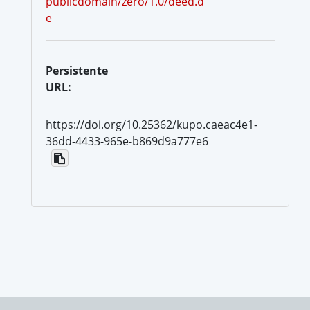
publicdomain/zero/1.0/deed.d
e
Persistente
URL:
https://doi.org/10.25362/kupo.caeac4e1-
36dd-4433-965e-b869d9a777e6