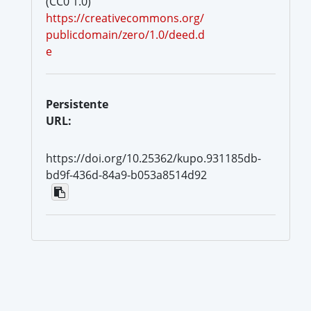
(CC0 1.0)
https://creativecommons.org/
publicdomain/zero/1.0/deed.d
e
Persistente
URL:
https://doi.org/10.25362/kupo.931185db-
bd9f-436d-84a9-b053a8514d92