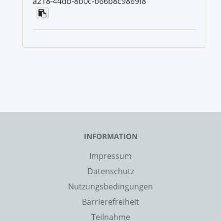
a218-44db-8b0c-b66b8c9869f8
INFORMATION
Impressum
Datenschutz
Nutzungsbedingungen
Barrierefreiheit
Teilnahme