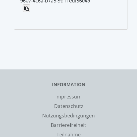
9607-4c6a-b7a5-9d11edf36049
INFORMATION
Impressum
Datenschutz
Nutzungsbedingungen
Barrierefreiheit
Teilnahme