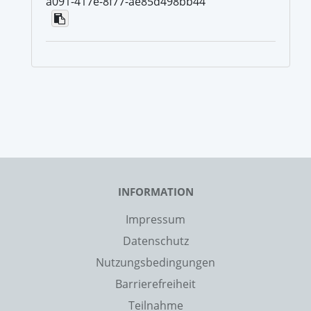
a091-417e-8f77-ae85d498bb44
INFORMATION
Impressum
Datenschutz
Nutzungsbedingungen
Barrierefreiheit
Teilnahme