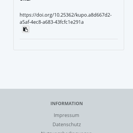
https://doi.org/10.25362/kupo.a8d667d2-
a5af-4ec8-a683-43fcfc1e291a
INFORMATION
Impressum
Datenschutz