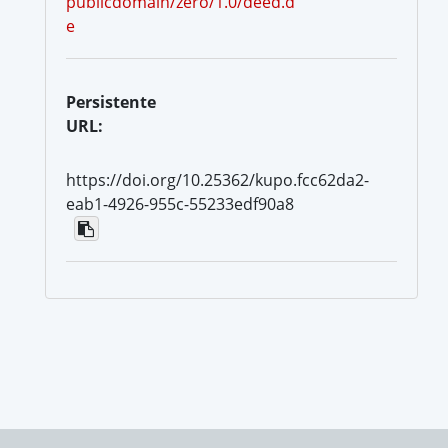
publicdomain/zero/1.0/deed.d
e
Persistente
URL:
https://doi.org/10.25362/kupo.fcc62da2-
eab1-4926-955c-55233edf90a8