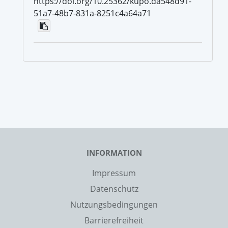
https://doi.org/10.25362/kupo.da548d91-
51a7-48b7-831a-8251c4a64a71
INFORMATION
Impressum
Datenschutz
Nutzungsbedingungen
Barrierefreiheit