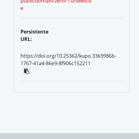
publicdomain/zero/1.0/deed.d
e
Persistente
URL:
https://doi.org/10.25362/kupo.3369986b-
1767-41a4-86e9-8f906c152211