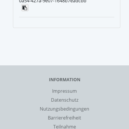
0a54-427a-9e07-1648b7eadcbb
INFORMATION
Impressum
Datenschutz
Nutzungsbedingungen
Barrierefreiheit
Teilnahme