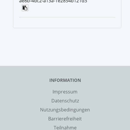
ae8b-4dc2-a13a-1e2854b121d3
INFORMATION
Impressum
Datenschutz
Nutzungsbedingungen
Barrierefreiheit
Teilnahme