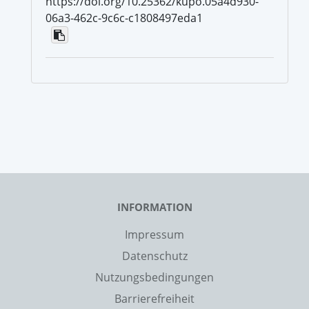
https://doi.org/10.25362/kupo.05a4d930-
06a3-462c-9c6c-c1808497eda1
INFORMATION
Impressum
Datenschutz
Nutzungsbedingungen
Barrierefreiheit