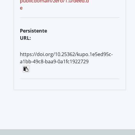
publicdomain/zero/1.0/deed.d
e
Persistente
URL:
https://doi.org/10.25362/kupo.1e5ed95c-
a1bb-49c8-baa9-0a1fc1922729