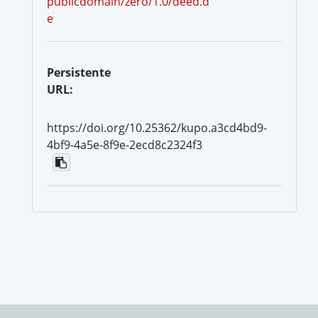
publicdomain/zero/1.0/deed.d
e
Persistente
URL:
https://doi.org/10.25362/kupo.a3cd4bd9-
4bf9-4a5e-8f9e-2ecd8c2324f3