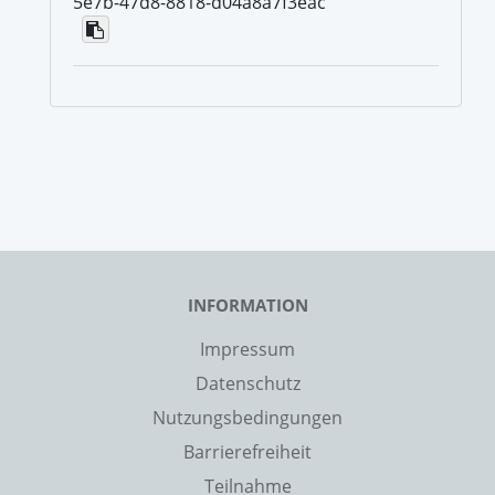
5e7b-47d8-8818-d04a8a7f3eac
INFORMATION
Impressum
Datenschutz
Nutzungsbedingungen
Barrierefreiheit
Teilnahme