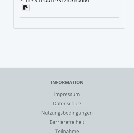
7115-4941-bb1f-791252650db6
INFORMATION
Impressum
Datenschutz
Nutzungsbedingungen
Barrierefreiheit
Teilnahme