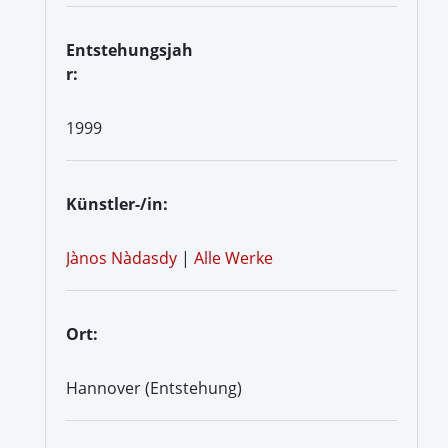
Entstehungsjah
r:
1999
Künstler-/in:
Jànos Nàdasdy
|
Alle Werke
Ort:
Hannover (Entstehung)