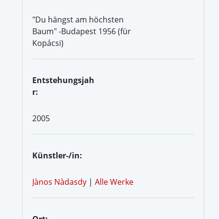
"Du hängst am höchsten
Baum" -Budapest 1956 (für
Kopácsi)
Entstehungsjah
r:
2005
Künstler-/in:
Jànos Nàdasdy
|
Alle Werke
Ort: