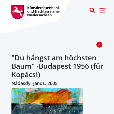
Toggle
"Du hängst am höchsten
Baum" -Budapest 1956 (für
Kopácsi)
Nádasdy, János. 2005