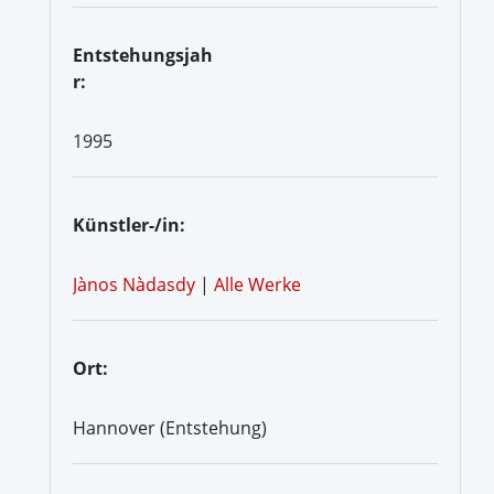
Entstehungsjah
r:
1995
Künstler-/in:
Jànos Nàdasdy
|
Alle Werke
Ort:
Hannover (Entstehung)