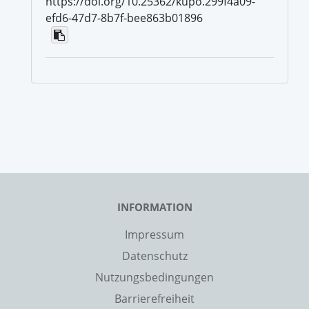
https://doi.org/10.25362/kupo.299f4a09-
efd6-47d7-8b7f-bee863b01896
INFORMATION
Impressum
Datenschutz
Nutzungsbedingungen
Barrierefreiheit