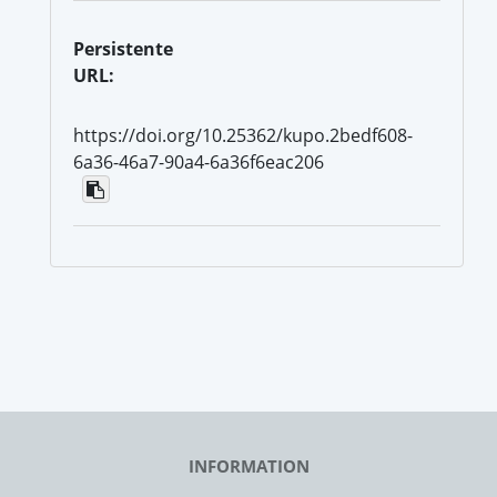
Persistente
URL:
https://doi.org/10.25362/kupo.2bedf608-
6a36-46a7-90a4-6a36f6eac206
INFORMATION