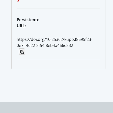
e
Persistente
URL:
https://doi.org/10.25362/kupo.f8595f23-
0e7f-4e22-8f54-8eb4a466e832