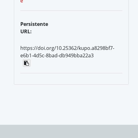
e
Persistente
URL:
https://doi.org/10.25362/kupo.a8298bf7-
e6b1-4d5c-8bad-db949bba22a3